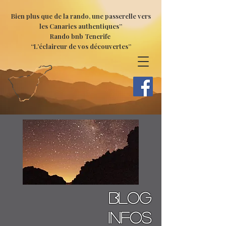
Bien plus que de la rando, une passerelle vers
les Canaries authentiques”
Rando bnb Tenerife
“L’éclaireur de vos découvertes”
BLOG
Infos