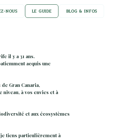
EZ-NOUS
LE GUIDE
BLOG & INFOS
e il y a 31 ans.
i patiemment acquis une
 de Gran Canaria,
 niveau, à vos envies et à
biodiversité et aux écosystèmes
 je tiens particulièrement à