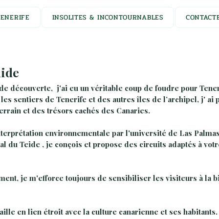
ENERIFE
INSOLITES & INCONTOURNABLES
CONTACT
uide
de découverte, j'ai eu un véritable coup de foudre pour Tenerif
 les sentiers de Tenerife et des autres îles de l’archipel, j' a
rrain et des trésors cachés des Canaries.
terprétation environnementale par l'université de Las Palmas
l du Teide , je conçois et propose des circuits adaptés à votre
ent, je m'efforce toujours de sensibiliser les visiteurs à la 
ille en lien étroit avec la culture canarienne et ses habitants.