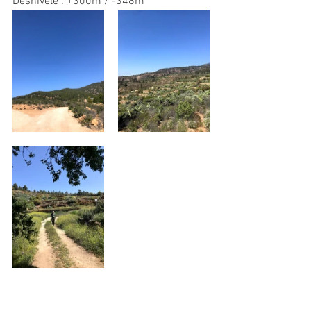
Desnivelé : +300m / -348m